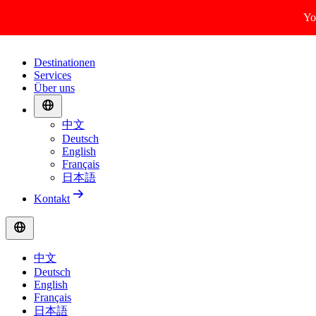
Yo
Destinationen
Services
Über uns
中文
Deutsch
English
Français
日本語
Kontakt
中文
Deutsch
English
Français
日本語