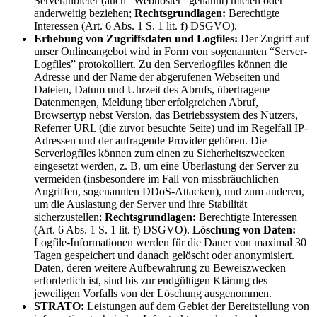
Serveranbieter (auch “Webhoster” genannt) mieten oder
anderweitig beziehen;
Rechtsgrundlagen:
Berechtigte
Interessen (Art. 6 Abs. 1 S. 1 lit. f) DSGVO).
Erhebung von Zugriffsdaten und Logfiles:
Der Zugriff auf
unser Onlineangebot wird in Form von sogenannten “Server-
Logfiles” protokolliert. Zu den Serverlogfiles können die
Adresse und der Name der abgerufenen Webseiten und
Dateien, Datum und Uhrzeit des Abrufs, übertragene
Datenmengen, Meldung über erfolgreichen Abruf,
Browsertyp nebst Version, das Betriebssystem des Nutzers,
Referrer URL (die zuvor besuchte Seite) und im Regelfall IP-
Adressen und der anfragende Provider gehören. Die
Serverlogfiles können zum einen zu Sicherheitszwecken
eingesetzt werden, z. B. um eine Überlastung der Server zu
vermeiden (insbesondere im Fall von missbräuchlichen
Angriffen, sogenannten DDoS-Attacken), und zum anderen,
um die Auslastung der Server und ihre Stabilität
sicherzustellen;
Rechtsgrundlagen:
Berechtigte Interessen
(Art. 6 Abs. 1 S. 1 lit. f) DSGVO).
Löschung von Daten:
Logfile-Informationen werden für die Dauer von maximal 30
Tagen gespeichert und danach gelöscht oder anonymisiert.
Daten, deren weitere Aufbewahrung zu Beweiszwecken
erforderlich ist, sind bis zur endgültigen Klärung des
jeweiligen Vorfalls von der Löschung ausgenommen.
STRATO:
Leistungen auf dem Gebiet der Bereitstellung von