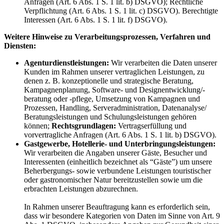
Anfragen (Art. 6 Abs. 1 S. 1 lit. b) DSGVO); Rechtliche
Verpflichtung (Art. 6 Abs. 1 S. 1 lit. c) DSGVO). Berechtigte
Interessen (Art. 6 Abs. 1 S. 1 lit. f) DSGVO).
Weitere Hinweise zu Verarbeitungsprozessen, Verfahren und
Diensten:
Agenturdienstleistungen:
Wir verarbeiten die Daten unserer
Kunden im Rahmen unserer vertraglichen Leistungen, zu
denen z. B. konzeptionelle und strategische Beratung,
Kampagnenplanung, Software- und Designentwicklung/-
beratung oder -pflege, Umsetzung von Kampagnen und
Prozessen, Handling, Serveradministration, Datenanalyse/
Beratungsleistungen und Schulungsleistungen gehören
können;
Rechtsgrundlagen:
Vertragserfüllung und
vorvertragliche Anfragen (Art. 6 Abs. 1 S. 1 lit. b) DSGVO).
Gastgewerbe, Hotellerie- und Unterbringungsleistungen:
Wir verarbeiten die Angaben unserer Gäste, Besucher und
Interessenten (einheitlich bezeichnet als “Gäste”) um unsere
Beherbergungs- sowie verbundene Leistungen touristischer
oder gastronomischer Natur bereitzustellen sowie um die
erbrachten Leistungen abzurechnen.
In Rahmen unserer Beauftragung kann es erforderlich sein,
dass wir besondere Kategorien von Daten im Sinne von Art. 9