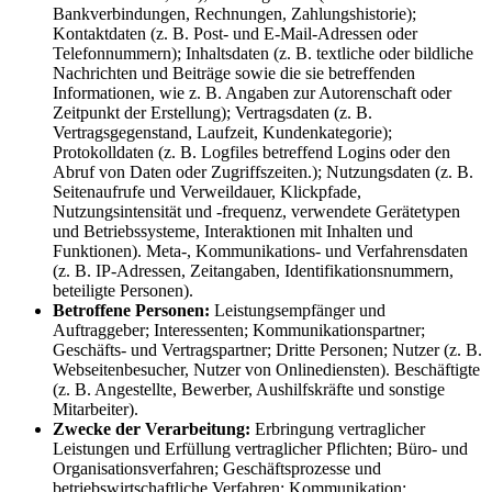
Bankverbindungen, Rechnungen, Zahlungshistorie);
Kontaktdaten (z. B. Post- und E-Mail-Adressen oder
Telefonnummern); Inhaltsdaten (z. B. textliche oder bildliche
Nachrichten und Beiträge sowie die sie betreffenden
Informationen, wie z. B. Angaben zur Autorenschaft oder
Zeitpunkt der Erstellung); Vertragsdaten (z. B.
Vertragsgegenstand, Laufzeit, Kundenkategorie);
Protokolldaten (z. B. Logfiles betreffend Logins oder den
Abruf von Daten oder Zugriffszeiten.); Nutzungsdaten (z. B.
Seitenaufrufe und Verweildauer, Klickpfade,
Nutzungsintensität und -frequenz, verwendete Gerätetypen
und Betriebssysteme, Interaktionen mit Inhalten und
Funktionen). Meta-, Kommunikations- und Verfahrensdaten
(z. B. IP-Adressen, Zeitangaben, Identifikationsnummern,
beteiligte Personen).
Betroffene Personen:
Leistungsempfänger und
Auftraggeber; Interessenten; Kommunikationspartner;
Geschäfts- und Vertragspartner; Dritte Personen; Nutzer (z. B.
Webseitenbesucher, Nutzer von Onlinediensten). Beschäftigte
(z. B. Angestellte, Bewerber, Aushilfskräfte und sonstige
Mitarbeiter).
Zwecke der Verarbeitung:
Erbringung vertraglicher
Leistungen und Erfüllung vertraglicher Pflichten; Büro- und
Organisationsverfahren; Geschäftsprozesse und
betriebswirtschaftliche Verfahren; Kommunikation;