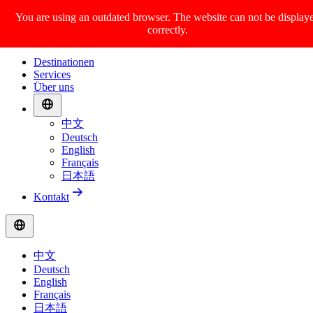
You are using an outdated browser. The website can not be display
correctly.
Destinationen
Services
Über uns
中文
Deutsch
English
Français
日本語
Kontakt
中文
Deutsch
English
Français
日本語