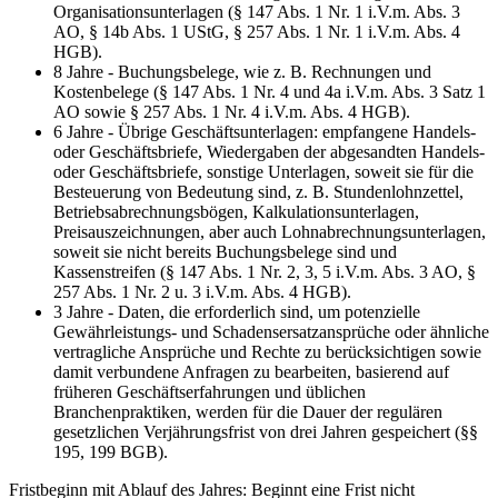
Organisationsunterlagen (§ 147 Abs. 1 Nr. 1 i.V.m. Abs. 3
AO, § 14b Abs. 1 UStG, § 257 Abs. 1 Nr. 1 i.V.m. Abs. 4
HGB).
8 Jahre - Buchungsbelege, wie z. B. Rechnungen und
Kostenbelege (§ 147 Abs. 1 Nr. 4 und 4a i.V.m. Abs. 3 Satz 1
AO sowie § 257 Abs. 1 Nr. 4 i.V.m. Abs. 4 HGB).
6 Jahre - Übrige Geschäftsunterlagen: empfangene Handels-
oder Geschäftsbriefe, Wiedergaben der abgesandten Handels-
oder Geschäftsbriefe, sonstige Unterlagen, soweit sie für die
Besteuerung von Bedeutung sind, z. B. Stundenlohnzettel,
Betriebsabrechnungsbögen, Kalkulationsunterlagen,
Preisauszeichnungen, aber auch Lohnabrechnungsunterlagen,
soweit sie nicht bereits Buchungsbelege sind und
Kassenstreifen (§ 147 Abs. 1 Nr. 2, 3, 5 i.V.m. Abs. 3 AO, §
257 Abs. 1 Nr. 2 u. 3 i.V.m. Abs. 4 HGB).
3 Jahre - Daten, die erforderlich sind, um potenzielle
Gewährleistungs- und Schadensersatzansprüche oder ähnliche
vertragliche Ansprüche und Rechte zu berücksichtigen sowie
damit verbundene Anfragen zu bearbeiten, basierend auf
früheren Geschäftserfahrungen und üblichen
Branchenpraktiken, werden für die Dauer der regulären
gesetzlichen Verjährungsfrist von drei Jahren gespeichert (§§
195, 199 BGB).
Fristbeginn mit Ablauf des Jahres: Beginnt eine Frist nicht