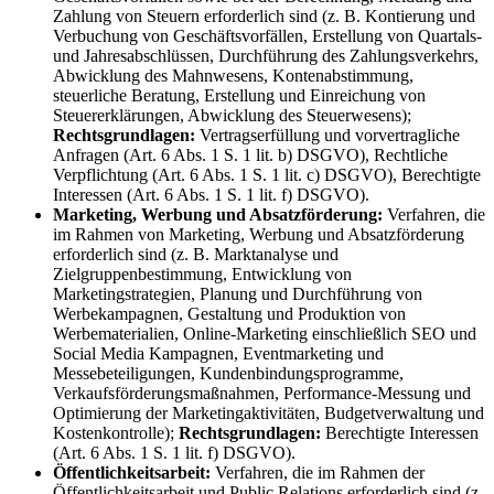
Zahlung von Steuern erforderlich sind (z. B. Kontierung und
Verbuchung von Geschäftsvorfällen, Erstellung von Quartals-
und Jahresabschlüssen, Durchführung des Zahlungsverkehrs,
Abwicklung des Mahnwesens, Kontenabstimmung,
steuerliche Beratung, Erstellung und Einreichung von
Steuererklärungen, Abwicklung des Steuerwesens);
Rechtsgrundlagen:
Vertragserfüllung und vorvertragliche
Anfragen (Art. 6 Abs. 1 S. 1 lit. b) DSGVO), Rechtliche
Verpflichtung (Art. 6 Abs. 1 S. 1 lit. c) DSGVO), Berechtigte
Interessen (Art. 6 Abs. 1 S. 1 lit. f) DSGVO).
Marketing, Werbung und Absatzförderung:
Verfahren, die
im Rahmen von Marketing, Werbung und Absatzförderung
erforderlich sind (z. B. Marktanalyse und
Zielgruppenbestimmung, Entwicklung von
Marketingstrategien, Planung und Durchführung von
Werbekampagnen, Gestaltung und Produktion von
Werbematerialien, Online-Marketing einschließlich SEO und
Social Media Kampagnen, Eventmarketing und
Messebeteiligungen, Kundenbindungsprogramme,
Verkaufsförderungsmaßnahmen, Performance-Messung und
Optimierung der Marketingaktivitäten, Budgetverwaltung und
Kostenkontrolle);
Rechtsgrundlagen:
Berechtigte Interessen
(Art. 6 Abs. 1 S. 1 lit. f) DSGVO).
Öffentlichkeitsarbeit:
Verfahren, die im Rahmen der
Öffentlichkeitsarbeit und Public Relations erforderlich sind (z.