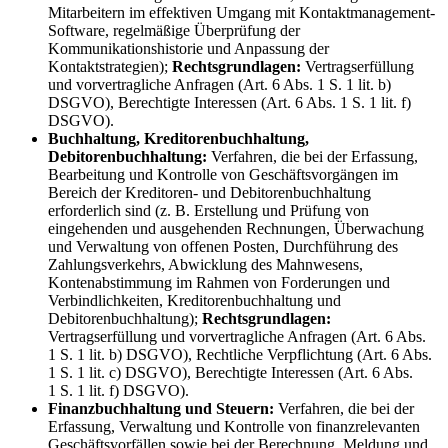
Mitarbeitern im effektiven Umgang mit Kontaktmanagement-
Software, regelmäßige Überprüfung der
Kommunikationshistorie und Anpassung der
Kontaktstrategien);
Rechtsgrundlagen:
Vertragserfüllung
und vorvertragliche Anfragen (Art. 6 Abs. 1 S. 1 lit. b)
DSGVO), Berechtigte Interessen (Art. 6 Abs. 1 S. 1 lit. f)
DSGVO).
Buchhaltung, Kreditorenbuchhaltung,
Debitorenbuchhaltung:
Verfahren, die bei der Erfassung,
Bearbeitung und Kontrolle von Geschäftsvorgängen im
Bereich der Kreditoren- und Debitorenbuchhaltung
erforderlich sind (z. B. Erstellung und Prüfung von
eingehenden und ausgehenden Rechnungen, Überwachung
und Verwaltung von offenen Posten, Durchführung des
Zahlungsverkehrs, Abwicklung des Mahnwesens,
Kontenabstimmung im Rahmen von Forderungen und
Verbindlichkeiten, Kreditorenbuchhaltung und
Debitorenbuchhaltung);
Rechtsgrundlagen:
Vertragserfüllung und vorvertragliche Anfragen (Art. 6 Abs.
1 S. 1 lit. b) DSGVO), Rechtliche Verpflichtung (Art. 6 Abs.
1 S. 1 lit. c) DSGVO), Berechtigte Interessen (Art. 6 Abs.
1 S. 1 lit. f) DSGVO).
Finanzbuchhaltung und Steuern:
Verfahren, die bei der
Erfassung, Verwaltung und Kontrolle von finanzrelevanten
Geschäftsvorfällen sowie bei der Berechnung, Meldung und