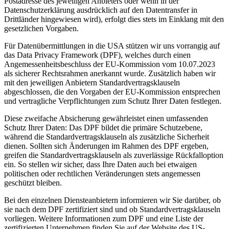
Postadresse des jeweiligen Anbieters oder wenn in der
Datenschutzerklärung ausdrücklich auf den Datentransfer in
Drittländer hingewiesen wird), erfolgt dies stets im Einklang mit den
gesetzlichen Vorgaben.
Für Datenübermittlungen in die USA stützen wir uns vorrangig auf
das Data Privacy Framework (DPF), welches durch einen
Angemessenheitsbeschluss der EU-Kommission vom 10.07.2023
als sicherer Rechtsrahmen anerkannt wurde. Zusätzlich haben wir
mit den jeweiligen Anbietern Standardvertragsklauseln
abgeschlossen, die den Vorgaben der EU-Kommission entsprechen
und vertragliche Verpflichtungen zum Schutz Ihrer Daten festlegen.
Diese zweifache Absicherung gewährleistet einen umfassenden
Schutz Ihrer Daten: Das DPF bildet die primäre Schutzebene,
während die Standardvertragsklauseln als zusätzliche Sicherheit
dienen. Sollten sich Änderungen im Rahmen des DPF ergeben,
greifen die Standardvertragsklauseln als zuverlässige Rückfalloption
ein. So stellen wir sicher, dass Ihre Daten auch bei etwaigen
politischen oder rechtlichen Veränderungen stets angemessen
geschützt bleiben.
Bei den einzelnen Diensteanbietern informieren wir Sie darüber, ob
sie nach dem DPF zertifiziert sind und ob Standardvertragsklauseln
vorliegen. Weitere Informationen zum DPF und eine Liste der
zertifizierten Unternehmen finden Sie auf der Website des US-